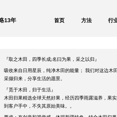
略
13
年
首页
方法
行
首页
方法
行
『取之木田，四季长成;名曰为果，采之以归』
吸收来自日用星辰，纯净木田的能量； 我们对这边木
采撷归来，分享生活的愿景。
『觅于木田，归于生活』
木田归果精选全球天然好果，经历四季雨露滋养，果实
到客户手中，不失其原始美味。。