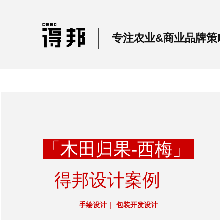
专注农业&商业
品牌策
「木田归果-西梅」
得邦设计
案
例
手绘设计 | 包装开发设计