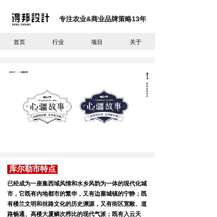
专注农业&商业
品牌策略
13
年
首页
行业
项目
关于
「新疆库尔勒市」
「农产品区域公用品牌
」
得邦设计
案例
区域
优势盘点 ｜ 历史文化盘点 ｜ 农产品优势盘点
品牌策略定位 ｜ 文化定位 ｜ 品牌取名 ｜ 品牌设计
库尔勒市特点
已经成为一座集西域风情和水乡风韵为一体的现代化城
市，它既有内地都市的繁华，又有边塞城镇的宁静；既
有楼兰文明和丝路文化的历史渊源，又有街区宽敞、道
路畅通、高楼大厦鳞次栉比的现代气派；既有入云天