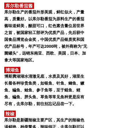
库尔勒番茄酱
库尔勒生产的番茄外形美观，鲜红似火，产量
高，质量好。以库尔勒番茄为原料生产的番茄
酱味道鲜美，酸甜可口，红色素含量位居世界
之首，被国家轻工部评为优质产品，先后获中
国食品博览会金奖，中国优质产品银质奖和国
优产品标号，年产可达2000吨，被外商称为“无
菌罐头”，远销东南亚、西欧、美国，日本、加
拿大等国家地区。
博湖鱼
博斯腾湖湖水清澈见底，水质及其好，湖里生
长着各种珍贵鱼类，如银鱼、针鱼、鲫鱼、鳜
鱼、鳊鱼、鲶鱼、参子鱼等，至于鲢鱼、鲤
鱼、鳊鱼、胖头鱼、草鱼等常见鱼种更是应有
尽有，去库尔勒，前往别忘记品尝一下。
辣椒
库尔勒是新疆辣椒主要产区，其生产的辣椒色
泽鲜艳，种类繁多，辣味纯正，去库尔勒可以