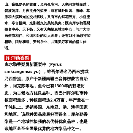
山、巍巍昆仑的雄健，又有孔雀河、天鹅河穿城而过，
碧波荡漾、月夜泛舟的柔美；既有城外田园、雪峰、草
原和大漠风光的交相辉映，又有市内鲜花芳卉、小桥流
水、亭台楼阁、光影摇曳的美轮美奂；既有库尔勒香梨
驰名中外、天下扬，又有天鹅栖息城市中心，与广大市
民依依相伴、和谐相处的动人画卷；还有23个民族守望
相助、团结和睦、安居乐业、共建美好家园的盛世佳
话。
库尔勒香梨
库尔勒香梨属新疆梨种（Pyrus
sinkiangensis yu），维吾尔语名乃西米提或
乃西普提。原产于新疆南疆巴音郭楞蒙古自治
州，阿克苏等地，至今已有1300年的栽培历
史，为古老地方优良品种。因巴州库尔勒市种
植面积最多，种植面积达2.4万亩，年产量在一
千吨以上。远销美国、东南亚、港、澳等国家
和地区。该品种因品质最好而得名，库尔勒香
梨是一个地域性极强的名优特优良品种，也是
该地区甚至全国最优异的地方梨品种之一。