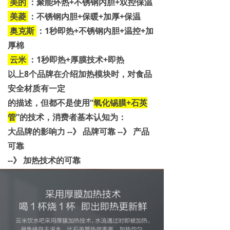
美的
：
聚能环热+不锈钢内胆+双控保温
美菱
：不锈钢内胆+保暖+加厚+保温
奥克斯
：1秒即热+不锈钢内胆+温控+加
厚棉
云米
：1秒即热+厚膜技术+即热
以上8个品牌在介绍加热模块时，对食品
安全材质有一定
的描述，但都不是使用“
氧化锡膜+石英
管
”的技术，消费
者基本认知为：
大品牌的影响力 --》 品牌可靠 --》 产品
可靠
--》
加热技术的可靠