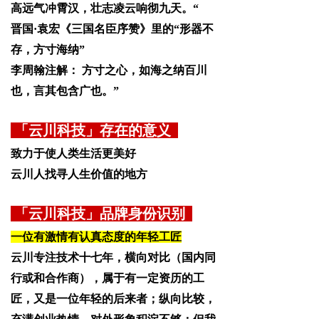
高远气冲霄汉，壮志凌云响彻九天。“
晋国·袁宏《三国名臣序赞》里的“形器不
存，方寸海纳”
李周翰注解： 方寸之心，如海之纳百川
也，言其包含广也。”
「云川科技」存在的意义
致力于使人类生活更美好
云川人找寻人生价值的地方
「云川科技」品牌身份识别
一位有激情有认真态度的年轻工匠
云川专注技术十七年，横向对比（国内同
行或和合作商），属于有一定资历的工
匠，又是一位年轻的后来者；纵向比较，