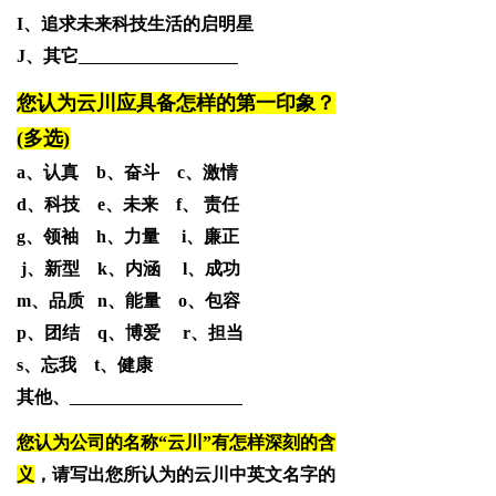
I、追求未来科技生活的启明星
J、其它
您认为云川应具备怎样的第一印象？
(多选)
a、
认真
b、奋斗 c、激情
d、科技 e、未来
f、 责任
g、领袖 h、力量 i、廉正
j、新型
k、内涵 l、成功
m、品质 n、能量 o、包容
p、团结
q、博爱
r、担当
s、忘我 t、健康
其他、
您认为公司的名称“云川”有怎样深刻的含
义
，请写出您所认为的云川中英文名字的