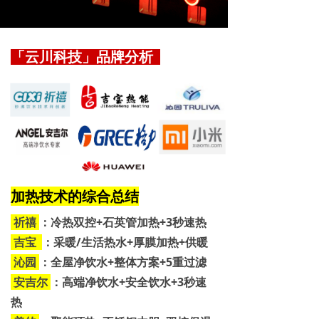
「云川科技」品牌分析
加热技术的综合总结
祈禧
：冷热双控+石英管加热+3秒速热
吉宝
：采暖/生活热水+厚膜加热+供暖
沁园
：全屋净饮水+整体方案+5重过滤
安吉尔
：高端净饮水+安全饮水+3秒速
热